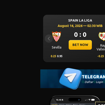
NS LEAGUE QUALIFIERS
UEFA CHAMPIONS LEAGUE QUALI
, 2026 — 02:00 WIB
August 12, 2026 — 01:30 WIB
0 : 0
0 : 0
Previous
BET NOW
BET NOW
SK Sturm
Sparta Praha
Fene
Graz
-1
0.96
-0.5
0.95
0.5
TELEGRA
Daftar
Login