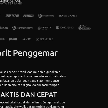
vorit Penggemar
akses cepat, stabil, dan mudah digunakan di
berbagai liga dan turnamen internasional dalam
gan layanan pelanggan yang siap membantu,
ilihan hiburan digital dalam satu tempat.
AKTIS DAN CEPAT
posit lebih cepat dan efisien. Dengan metode
n aplikasi e-wallet atau mobile banking yang