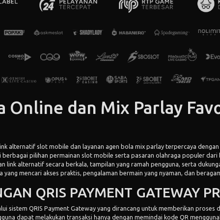
a Online dan Mix Parlay Fa
alternatif slot mobile dan layanan agen bola mix parlay terpercaya dengan 
berbagai pilihan permainan slot mobile serta pasaran olahraga populer dari 
n link alternatif secara berkala, tampilan yang ramah pengguna, serta dukun
a yang mencari akses praktis, pengalaman bermain yang nyaman, dan beragam p
NGAN QRIS PAYMENT GATEWAY PR
i sistem QRIS Payment Gateway yang dirancang untuk memberikan proses de
engguna dapat melakukan transaksi hanya dengan memindai kode QR menggunaka