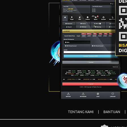
TENTANG KAMI
|
BANTUAN
|