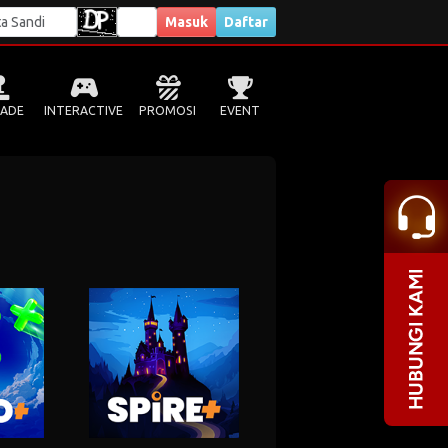
Selamat Datang Di Situs Tergacor WG4D | LINK ANTI BLOKIR : wg4dchuck.com, wg4
Masuk
Daftar
ADE
INTERACTIVE
PROMOSI
EVENT