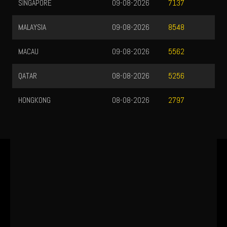
SINGAPORE
09-08-2026
7137
MALAYSIA
09-08-2026
8548
MACAU
09-08-2026
5562
QATAR
08-08-2026
5256
HONGKONG
08-08-2026
2797