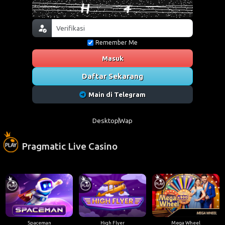
Remember Me
Masuk
Daftar Sekarang
Main di Telegram
Desktop
Wap
Pragmatic Live Casino
Spaceman
High Flyer
Mega Wheel