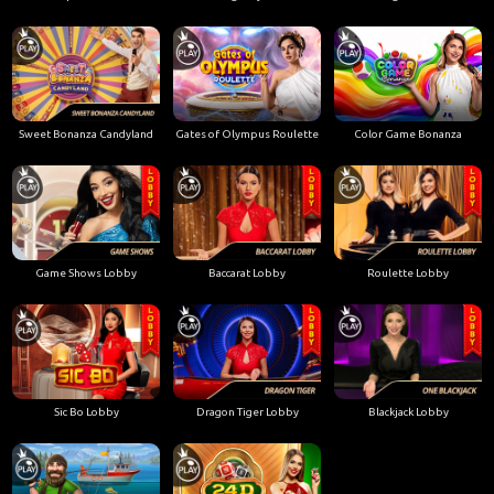
Sweet Bonanza Candyland
Gates of Olympus Roulette
Color Game Bonanza
Game Shows Lobby
Baccarat Lobby
Roulette Lobby
Sic Bo Lobby
Dragon Tiger Lobby
Blackjack Lobby