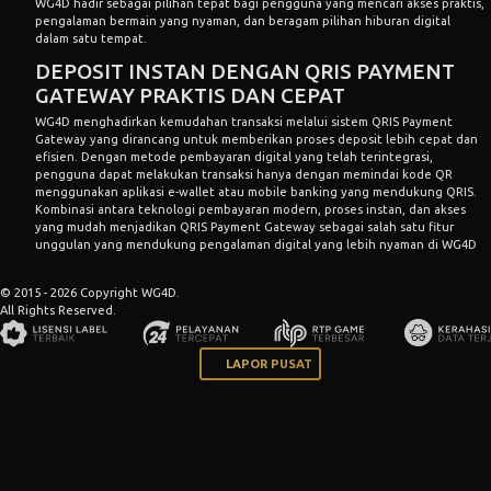
WG4D hadir sebagai pilihan tepat bagi pengguna yang mencari akses praktis,
pengalaman bermain yang nyaman, dan beragam pilihan hiburan digital
dalam satu tempat.
DEPOSIT INSTAN DENGAN QRIS PAYMENT
GATEWAY PRAKTIS DAN CEPAT
WG4D menghadirkan kemudahan transaksi melalui sistem QRIS Payment
Gateway yang dirancang untuk memberikan proses deposit lebih cepat dan
efisien. Dengan metode pembayaran digital yang telah terintegrasi,
pengguna dapat melakukan transaksi hanya dengan memindai kode QR
menggunakan aplikasi e-wallet atau mobile banking yang mendukung QRIS.
Kombinasi antara teknologi pembayaran modern, proses instan, dan akses
yang mudah menjadikan QRIS Payment Gateway sebagai salah satu fitur
unggulan yang mendukung pengalaman digital yang lebih nyaman di
WG4D
© 2015 - 2026 Copyright WG4D.
All Rights Reserved.
LAPOR PUSAT