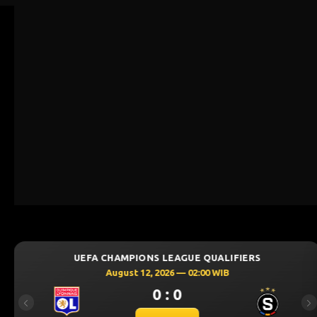
ONS LEAGUE QUALIFIERS
UEFA CHAMPIO
12, 2026 — 02:00 WIB
August 12
0 : 0
Previous
Ne