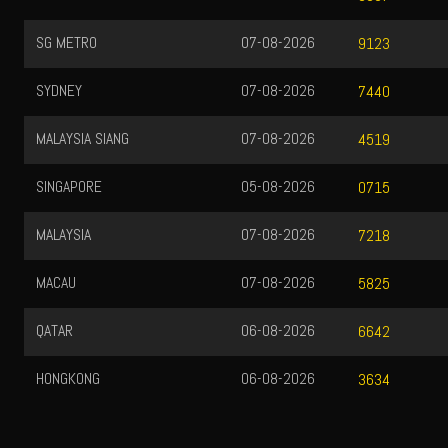
SG METRO
07-08-2026
9123
SYDNEY
07-08-2026
7440
MALAYSIA SIANG
07-08-2026
4519
SINGAPORE
05-08-2026
0715
MALAYSIA
07-08-2026
7218
MACAU
07-08-2026
5825
QATAR
06-08-2026
6642
HONGKONG
06-08-2026
3634