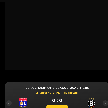
ONS LEAGUE QUALIFIERS
UEFA CHAMPIO
12, 2026 — 02:00 WIB
August 12
0 : 0
Previous
Ne