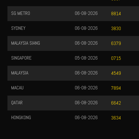
SG METRO
06-08-2026
8814
SYDNEY
06-08-2026
3830
MALAYSIA SIANG
06-08-2026
6379
SINGAPORE
05-08-2026
0715
MALAYSIA
06-08-2026
4549
MACAU
06-08-2026
7894
QATAR
06-08-2026
6642
HONGKONG
06-08-2026
3634