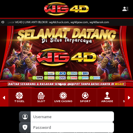
Tergacor WG4D | LINK ANTI BLOKIR : wg4dchuck.com, wg4dpow.com, wg4dbarak.com
Sela
TOGEL
SLOT
LIVE CASINO
SPORT
ARCADE
SABU