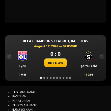
 CHAMPIONS LEAGUE QUALIFIERS
UEFA CHAM
August 12, 2026 — 02:00 WIB
Augu
0 : 0
Previous
Next
BET NOW
Sparta Praha
SK Sturm Graz
-1
0.96
-0.5
0.95
TENTANG KAMI
BANTUAN
PERATURAN
INFORMASI BANK
HUBUNGI KAMI