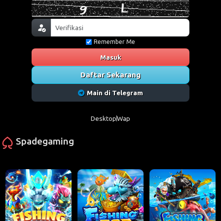
Remember Me
Masuk
Daftar Sekarang
Main di Telegram
Desktop
Wap
Spadegaming