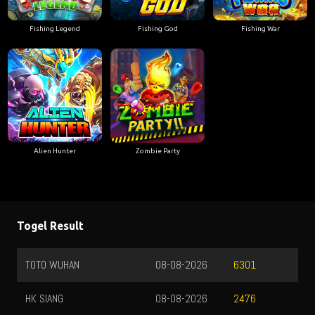
Fishing Legend
Fishing God
Fishing War
Alien Hunter
Zombie Party
Togel Result
TOTO WUHAN
08-08-2026
6301
HK SIANG
08-08-2026
2476