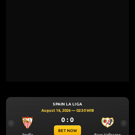
PAIN LA LIGA
SPAIN 
16, 2026 — 02:30 WIB
August 16, 20
0 : 0
0 
Previous
Next
BET NOW
BET
Rayo Vallecano
Alaves